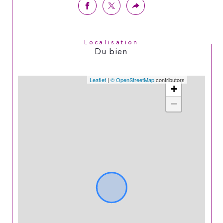
Localisation
Du bien
Leaflet
|
© OpenStreetMap
contributors
+
−