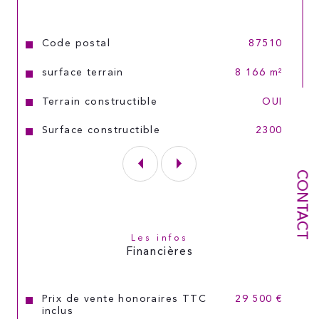
Caractéristiques
Valeurs
Code postal
87510
surface terrain
8 166 m²
Terrain constructible
OUI
Surface constructible
2300
CONTACT
Les infos
Financières
Prix de vente honoraires TTC
29 500 €
inclus