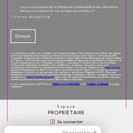
J'ai pris connaissance de la Politique de confidentialité et des informations
relatives au traitement de mes données personnelles (*)*
* Champ obligatoire
Envoyer
Les informations recueillies sur ce formulaire sont enregistrées dans un fichier informatisé par La Boite Immo agissant
comme Sous-traitant du traitement pour la gestion de la clientèle/prospects de l'Agence / du Réseau qui reste
Responsable du Traitement de vos Données personnelles. La base légale du traitement repose sur l'intérêt légitime
de l'Agence / du Réseau. Elles sont conservées jusqu'à demande de suppression et sont destinées à l'Agence / au
Réseau. Conformément à la loi « informatique et libertés », vous disposez des droits d’accès, de rectification,
d’effacement, d’opposition, de limitation et de portabilité de vos données. Vous pouvez retirer votre
consentement à tout moment en contactant directement l’Agence / Le Réseau. Consultez le site
https://cnil.fr/fr
pour plus d’informations sur vos droits. Si vous estimez, après avoir contacté l'Agence / le Réseau, que vos droits «
Informatique et Libertés » ne sont pas respectés, vous pouvez adresser une réclamation à la CNIL. Nous vous
informons de l’existence de la liste d'opposition au démarchage téléphonique « Bloctel », sur laquelle vous pouvez
vous inscrire ici :
https://www.bloctel.gouv.fr
. Dans le cadre de la protection des Données personnelles, nous vous
invitons à ne pas inscrire de Données sensibles dans le champ de saisie libre.
Politiques de Confidentialité
Conditions d'utilisation
Ce site est protégé par reCAPTCHA, les
et es
de Google
s'appliquent.
Espace
PROPRIÉTAIRE
Se connecter
On en reste là