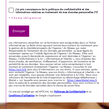
j'ai pris connaissance de la politique de confidentialité et des
informations relatives au traitement de mes données personnelles (*)*
* Champ obligatoire
Envoyer
Les informations recueillies sur ce formulaire sont enregistrées dans un fichier
informatisé par La Boite Immo agissant comme Sous-traitant du traitement pour
la gestion de la clientèle/prospects de l'Agence / du Réseau qui reste
Responsable du Traitement de vos Données personnelles. La base légale du
traitement repose sur l'intérêt légitime de l'Agence / du Réseau. Elles sont
conservées jusqu'à demande de suppression et sont destinées à l'Agence / au
Réseau. Conformément à la loi « informatique et libertés », vous disposez des
droits d’accès, de rectification, d’effacement, d’opposition, de limitation et de
portabilité de vos données. Vous pouvez retirer votre consentement à tout
moment en contactant directement l’Agence / Le Réseau. Consultez le site
https://cnil.fr/fr
pour plus d’informations sur vos droits. Si vous estimez, après
avoir contacté l'Agence / le Réseau, que vos droits « Informatique et Libertés » ne
sont pas respectés, vous pouvez adresser une réclamation à la CNIL. Nous vous
informons de l’existence de la liste d'opposition au démarchage téléphonique «
Bloctel », sur laquelle vous pouvez vous inscrire ici :
https://www.bloctel.gouv.fr
.
Dans le cadre de la protection des Données personnelles, nous vous invitons à ne
pas inscrire de Données sensibles dans le champ de saisie libre.
Politiques de Confidentialité
Ce site est protégé par reCAPTCHA, les
et es
Conditions d'utilisation
de Google s'appliquent.