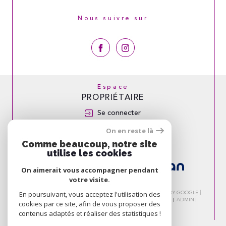
Nous suivre sur
Espace
PROPRIÉTAIRE
Se connecter
On en reste là
Nous
Comme beaucoup, notre site
ADHÉRONS
utilise les cookies
On aimerait vous accompagner pendant
votre visite.
En poursuivant, vous acceptez l'utilisation des
© 2026 | TOUS DROITS RÉSERVÉS | TRADUCTION POWERED BY GOOGLE |
NOS HONORAIRES
PLAN DU SITE
MENTIONS LÉGALES
ADMIN
cookies par ce site, afin de vous proposer des
NOS LIENS
POLITIQUE RGPD
COOKIES
contenus adaptés et réaliser des statistiques !